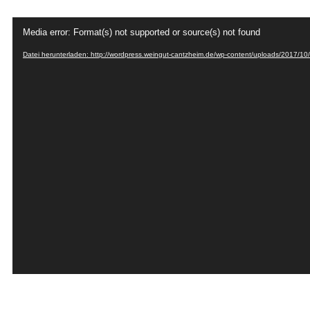
Video-
Media error: Format(s) not supported or source(s) not found
Player
Datei herunterladen: http://wordpress.weingut-cantzheim.de/wp-content/uploads/2017