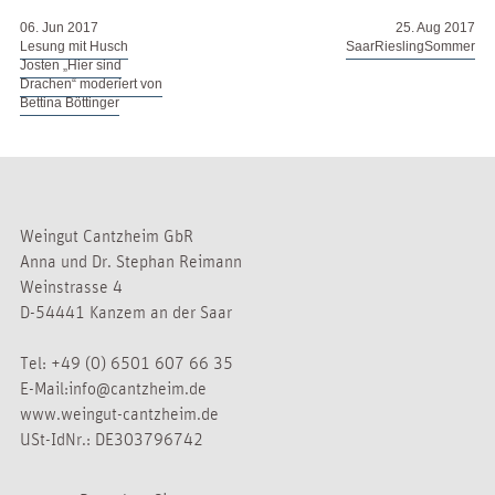
06. Jun 2017
25. Aug 2017
Lesung mit Husch
SaarRieslingSommer
Josten „Hier sind
Drachen“ moderiert von
Bettina Böttinger
Weingut Cantzheim GbR
Anna und Dr. Stephan Reimann
Weinstrasse 4
D-54441 Kanzem an der Saar
Tel:
+49 (0) 6501 607 66 35
E-Mail:
info@cantzheim.de
www.weingut-cantzheim.de
USt-IdNr.: DE303796742